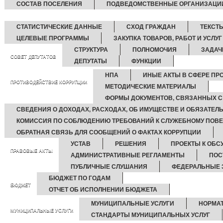
СОСТАВ ПОСЕЛЕНИЯ
ПОДВЕДОМСТВЕННЫЕ ОРГАНИЗАЦИ
СТАТИСТИЧЕСКИЕ ДАННЫЕ
СХОД ГРАЖДАН
ТЕКСТ
ЦЕЛЕВЫЕ ПРОГРАММЫ
ЗАКУПКА ТОВАРОВ, РАБОТ И УСЛУГ
СТРУКТУРА
ПОЛНОМОЧИЯ
ЗАДАЧ
СОВЕТ ДЕПУТАТОВ
ДЕПУТАТЫ
ФУНКЦИИ
НПА
ИНЫЕ АКТЫ В СФЕРЕ ПР
ПРОТИВОДЕЙСТВИЕ КОРРУПЦИИ
МЕТОДИЧЕСКИЕ МАТЕРИАЛЫ
ФОРМЫ ДОКУМЕНТОВ, СВЯЗАННЫХ С
СВЕДЕНИЯ О ДОХОДАХ, РАСХОДАХ, ОБ ИМУЩЕСТВЕ И ОБЯЗАТЕЛ
КОМИССИЯ ПО СОБЛЮДЕНИЮ ТРЕБОВАНИЙ К СЛУЖЕБНОМУ ПОВЕ
ОБРАТНАЯ СВЯЗЬ ДЛЯ СООБЩЕНИЙ О ФАКТАХ КОРРУПЦИИ
УСТАВ
РЕШЕНИЯ
ПРОЕКТЫ К ОБ
ПРАВОВЫЕ АКТЫ
АДМИНИСТРАТИВНЫЕ РЕГЛАМЕНТЫ
ПОС
ПУБЛИЧНЫЕ СЛУШАНИЯ
ФЕДЕРАЛЬНЫЕ 
БЮДЖЕТ ПО ГОДАМ
БЮДЖЕТ
ОТЧЕТ ОБ ИСПОЛНЕНИИ БЮДЖЕТА
МУНИЦИПАЛЬНЫЕ УСЛУГИ
НОРМА
МУНИЦИПАЛЬНЫЕ УСЛУГИ
СТАНДАРТЫ МУНИЦИПАЛЬНЫХ УСЛУГ