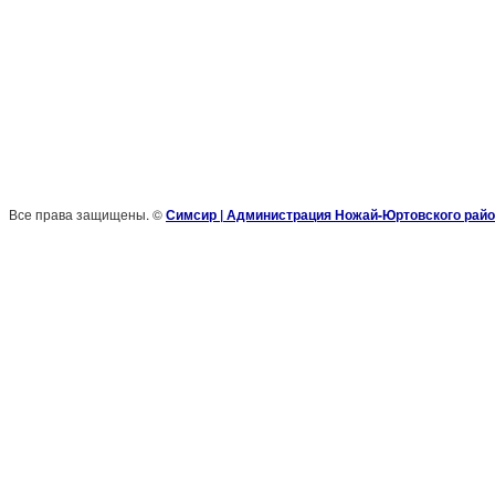
Все права защищены. ©
Симсир | Администрация Ножай-Юртовского райо