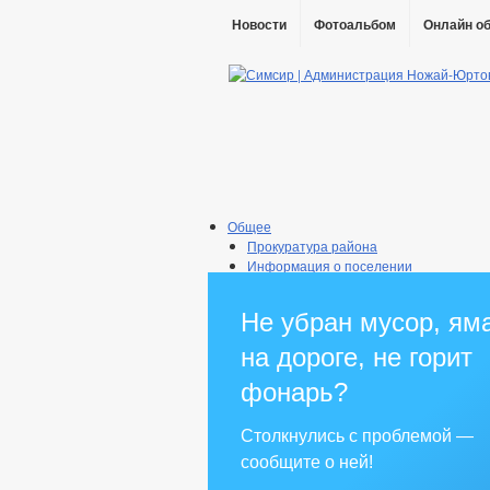
Новости
Фотоальбом
Онлайн о
Общее
Прокуратура района
Информация о поселении
Администрация
Глава
Не убран мусор, ям
Реквизиты
Градостроительство
на дороге, не горит
Генеральный план
Правила землепользования
фонарь?
Структура, полномочия, задачи и фун
Информация о кадровом обеспечении
Столкнулись с проблемой —
Контактная информация
сообщите о ней!
Сведения о вакантных должностях
Квалификационные требования