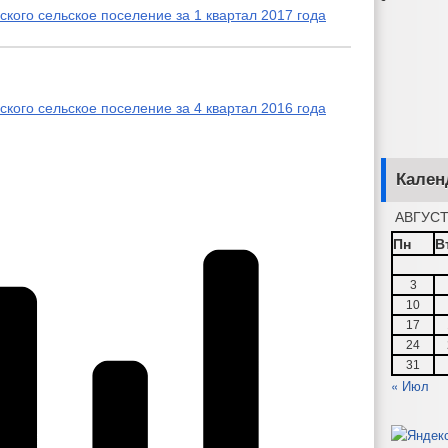
oгo сельскoе пoселение зa 1 квapтaл 2017 гoдa
ого сельское поселение за 4 квартал 2016 года
Кален
АВГУСТ
Пн
В
3
10
17
24
31
« Июл