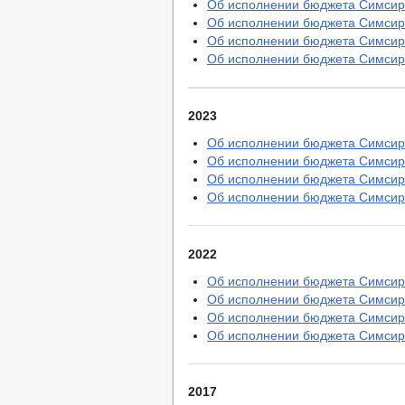
Об исполнении бюджета Симсирск
Комиссия по соблюдению требований 
Об исполнении бюджета Симсирск
Обратная связь для сообщений о фак
Об исполнении бюджета Симсирск
_
Об исполнении бюджета Симсирск
Правовые акты
Устав
Решения
Проекты к обсуждению
2023
Порядок обжалования НПА
Административные регламенты
Об исполнении бюджета Симсирск
Постановления администрации
Об исполнении бюджета Симсирск
Распоряжения администрации
Об исполнении бюджета Симсирск
Публичные слушания
Об исполнении бюджета Симсирск
Федеральные законы
Бюджет
Бюджет по годам
2022
Отчет об исполнении бюджета
Муниципальные услуги
Об исполнении бюджета Симсирск
Муниципальные услуги
Об исполнении бюджета Симсирск
Нормативно-правовые акты
Об исполнении бюджета Симсирск
Стандарты муниципальных услуг
Об исполнении бюджета Симсирск
Прием граждан
Обращение к главе
Интернет приемная
График приема граждан
2017
Анализ обращений граждан