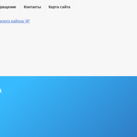
бращение
Контакты
Карта сайта
а
кции