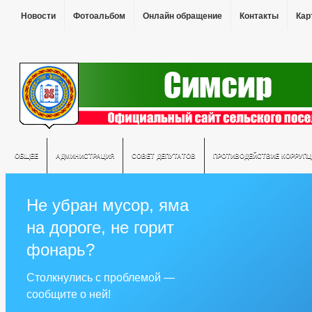
Новости
Фотоальбом
Онлайн обращение
Контакты
Кар
ОБЩЕЕ
АДМИНИСТРАЦИЯ
СОВЕТ ДЕПУТАТОВ
ПРОТИВОДЕЙСТВИЕ КОРРУПЦ
Не убран мусор, яма
на дороге, не горит
фонарь?
Столкнулись с проблемой —
сообщите о ней!