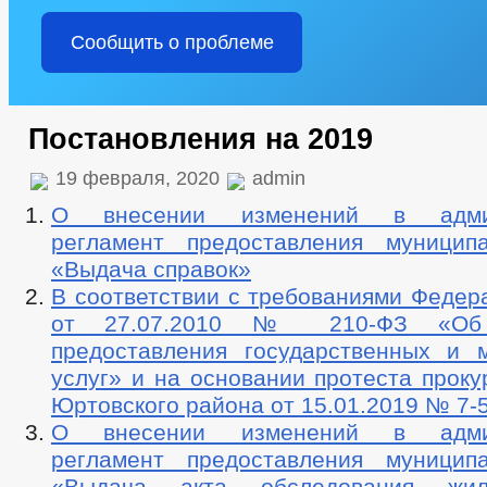
Сообщить о проблеме
Постановления на 2019
19 февраля, 2020
admin
О внесении изменений в админ
регламент предоставления муницип
«Выдача справок»
В соответствии с требованиями Федер
от 27.07.2010 № 210-ФЗ «Об 
предоставления государственных и 
услуг» и на основании протеста прок
Юртовского района от 15.01.2019 № 7-
О внесении изменений в админ
регламент предоставления муницип
«Выдача акта обследования жил