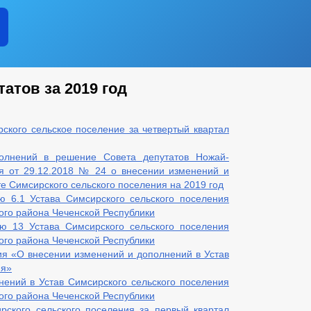
ПОЛНОМОЧИЯ
ЗАДАЧИ
ФУНКЦИИ
ИНЫЕ АКТЫ В СФЕРЕ ПРОТИВОДЕЙСТВИЯ КОРРУПЦИИ
АНТИ
ЧЕСКИЕ МАТЕРИАЛЫ
ДОКУМЕНТОВ, СВЯЗАННЫХ С ПРОТИВОДЕЙСТВИЕМ КОРРУПЦИИ, ДЛЯ 
атов за 2019 год
 ОБ ИМУЩЕСТВЕ И ОБЯЗАТЕЛЬСТВАХ ИМУЩЕСТВЕННОГО ХАРАКТЕРА
ВАНИЙ К СЛУЖЕБНОМУ ПОВЕДЕНИЮ И УРЕГУЛИРОВАНИЮ КОНФЛИКТА 
О ФАКТАХ КОРРУПЦИИ
_
кого сельское поселение за четвертый квартал
ЕНИЯ
ПРОЕКТЫ К ОБСУЖДЕНИЮ
ПОРЯДОК ОБЖАЛОВАНИ
олнений в решение Совета депутатов Ножай-
ЫЕ РЕГЛАМЕНТЫ
ПОСТАНОВЛЕНИЯ АДМИНИСТРАЦИИ
Р
ия от 29.12.2018 № 24 о внесении изменений и
АНИЯ
ФЕДЕРАЛЬНЫЕ ЗАКОНЫ
е Симсирского сельского поселения на 2019 год
ю 6.1 Устава Симсирского сельского поселения
БЮДЖЕТА
го района Чеченской Республики
ю 13 Устава Симсирского сельского поселения
ЬНЫЕ УСЛУГИ
НОРМАТИВНО-ПРАВОВЫЕ АКТЫ
го района Чеченской Республики
МУНИЦИПАЛЬНЫХ УСЛУГ
я «О внесении изменений и дополнений в Устав
Е
ИНТЕРНЕТ ПРИЕМНАЯ
ГРАФИК ПРИЕМА ГРАЖДАН
ия»
Й ГРАЖДАН
ФОРМА ОБРАЩЕНИЙ И ЗАЯВЛЕНИЙ
ПОРЯДО
ений в Устав Симсирского сельского поселения
ОТРЕНИЯ ОБРАЩЕНИЙ
го района Чеченской Республики
ского сельского поселения за первый квартал