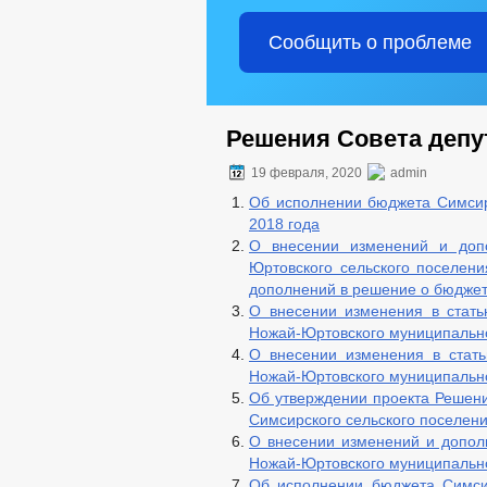
СТРУКТУРА
СОВЕТ ДЕПУТАТОВ
Сообщить о проблеме
ДЕПУТАТЫ
НПА
ПРОТИВОДЕЙСТВИЕ КОРРУПЦИИ
МЕТОДИ
ФОРМЫ 
Решения Совета депут
СВЕДЕНИЯ О ДОХОДАХ, РАСХОДАХ,
19 февраля, 2020
admin
КОМИССИЯ ПО СОБЛЮДЕНИЮ ТРЕБО
ОБРАТНАЯ СВЯЗЬ ДЛЯ СООБЩЕНИЙ 
Об исполнении бюджета Симсирс
2018 года
УСТАВ
РЕШ
ПРАВОВЫЕ АКТЫ
О внесении изменений и доп
АДМИНИСТРАТИВН
Юртовского сельского поселен
ПУБЛИЧНЫЕ СЛУШ
дополнений в решение о бюджет
БЮДЖЕТ ПО ГОДАМ
О внесении изменения в стать
БЮДЖЕТ
ОТЧЕТ ОБ ИСПОЛНЕНИИ 
Ножай-Юртовского муниципально
О внесении изменения в стать
МУНИЦИПАЛ
МУНИЦИПАЛЬНЫЕ УСЛУГИ
Ножай-Юртовского муниципально
СТАНДАРТЫ 
Об утверждении проекта Решени
ОБРАЩЕНИЕ К ГЛАВ
Симсирского сельского поселен
ПРИЕМ ГРАЖДАН
ОБЗОРЫ ОБРАЩЕНИ
О внесении изменений и дополн
РЕГЛАМЕНТ РАССМ
Ножай-Юртовского муниципально
Об исполнении бюджета Симсир