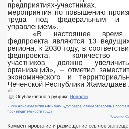
предприятиях-участниках,
мероприятия по повышению произ
труда под федеральным и р
управлением».
«В настоящее время у
федпроекта являются 13 ведущи
региона, к 2030 году, в соответств
федпроекта, количество п
участников должно увелич
организаций», – отметил замести
экономического и территориаль
Чеченской Республики Жамалдаев 
Опубликовано в рубрике
Новости
«
Минэкономразвития РФ: к маю будут разработаны отраслевые прогр
производительности труда
Решения Со
Комментирование и размещение ссылок запреще