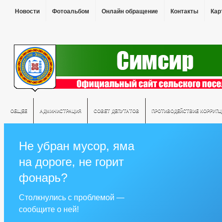
Новости
Фотоальбом
Онлайн обращение
Контакты
Кар
ОБЩЕЕ
АДМИНИСТРАЦИЯ
СОВЕТ ДЕПУТАТОВ
ПРОТИВОДЕЙСТВИЕ КОРРУПЦ
Не убран мусор, яма
на дороге, не горит
фонарь?
Столкнулись с проблемой —
сообщите о ней!